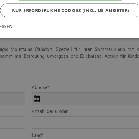
ve erleben
NUR ERFORDERLICHE COOKIES (INKL. US-ANBIETER)
 der Piste entfernt. Das Ferienparadies Altenmarkt-Zauchensee 
 Kleinarl bietet Ihnen 108 sportliche Pisten-Kilometer und ist ein
EIGEN
c Mountains Clubdorf. Speziell für Ihren Sommerurlaub mit k
gramm mit Betreuung, unvergessliche Erlebnisse, Action für Kind
Abreise*
Anzahl der Kinder
Land*