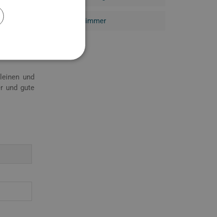
ermöglicht
44 Zimmer
 Geheimtipp
leinen und
er und gute