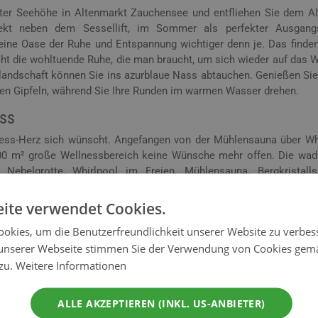
eter Seehöhe in Altenmarkt Zauchensee und entfliehen Sie dem All
ekt neben dem Sessellift, im Sommer als perfekter Ausgang
 eine Oase der Ruhe und Entspannung wichtiger denn je. Das finden
ht die wohltuende Ruhe, die man braucht, um sich wieder auf das 
elandschaft können Sie ins azurblaue Nass abtauchen. Genießen Sie
gen Gipfeln, während Sie Ihre Runden im warmen Wasser drehen.
ess
lness-Herz sich wünscht. Angefangen von der Mühlensauna über Whi
000 m² große Wellnessbereich keine Wünsche mehr offen. Die wad
, Nebelgrotte, Whirlpool im Freien, Mühlensauna, Bergkristalls
mpfkabinen, Infrarotkabine Ruheräume, eine Zirbenstube mit Was
enterrasse.
ite verwendet Cookies.
okies, um die Benutzerfreundlichkeit unserer Website zu verbes
ls
unserer Webseite stimmen Sie der Verwendung von Cookies gem
f Ihr Wohlbefinden & Ihre Gesundheit geschaut. Durch die me
 zu.
Weitere Informationen
ganz besonderes Raumklima, Freiheit von Störzonen wie z.B. Wa
ALLE AKZEPTIEREN (INKL. US-ANBIETER)