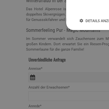
Winterurlaub in der Salzburger Sportwelt li
Das Hotel Alpenrose ist nur einen Steinwurf von
doppeltes Skivergnügen. Zauchensee/ Flachauwinkl/
für Genussskifahrer und Familien.
DETAILS ANZ
Sommerfeeling Pur - Magic Mountains
Im Sommer verwandelt sich Zauchensee zum Magi
großen Kindern. Dort erwartet Sie ein Riesen-Pro
Sommerlaune für die ganze Familie!
Unverbindliche Anfrage
Anreise*
Anzahl der Erwachsenen*
Anrede*