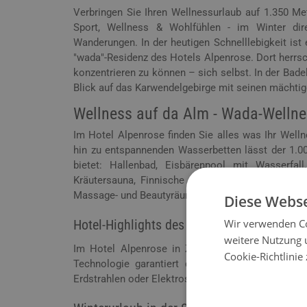
Verbringen Sie Ihren Wellnessurlaub auf 1.350 M
Sport, Wellness & Wohlfühlen - im Winter dir
Wanderungen. In der heutigen Schnelllebigkeit ist
"wada"-Residenz des Hotels Alpenrose. Dort herrsc
konzentrieren zu können – sich selbst. In der Bad
Blick auf das Karwendelgebirge mit seinen mächti
Wellness auf da Alm - Wada-Welln
Im Hotel Alpenrose finden Sie alles was Ihr Wel
hin zu entspannenden Wasserbetten lässt der 1.
bietet: Hallenbad, Eisbärenpool mit Wasserfall
Kräutersauna, Finnische Zirben Sauna, Aroma Da
Massage- und Beautyräume sowie eine große Sonn
Diese Webse
Wir verwenden Co
Hotel-Highlights des alpinen Wellnesshote
weitere Nutzung 
Im Hotel Alpenrose in Zauchensee wird sehr au
Cookie-Richtlinie
Technologie garantiert das Wellnesshotel ein 
Erdstrahlen oder Elektrosmogs.