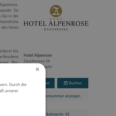
tgsstress.
spunkt für
 Sie in der
Wesentliche
 den freien
rlpool bis
Hotel Alpenrose
a-Residenz
Zauchensee 24
auna, Bio-
5541 Altenmarkt
×
serbetten,
Österreich
Anfragen
Buchen
sern. Durch die
äß unserer
mon Umwelt
Telefonnummer anzeigen
sseradern,
Preiskategorie: €€