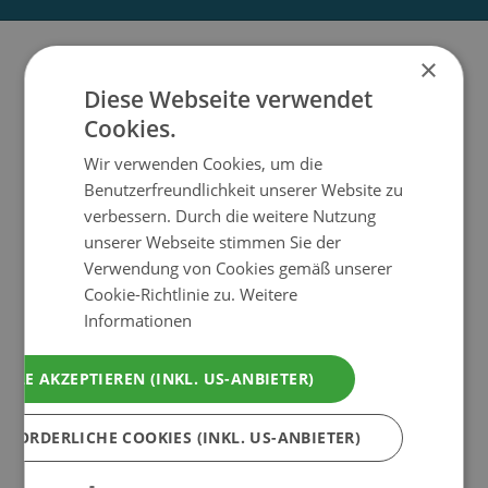
×
Wellnesshotels in der
Diese Webseite verwendet
Schweiz
Cookies.
Wir verwenden Cookies, um die
Benutzerfreundlichkeit unserer Website zu
Wellnessurlaub in der Schweiz - Skiurlaub im
verbessern. Durch die weitere Nutzung
Wellnesshotel in den Schweizer Alpen,
unserer Webseite stimmen Sie der
Familienurlaub in beliebten Family-Wellnesshotels
Verwendung von Cookies gemäß unserer
mit Kinderbetreuung, Aktivurlaub und Sport in
Cookie-Richtlinie zu.
Weitere
luxuriösen Sport-Wellnesshotels, das ist Wellness
Informationen
& Spa in der Schweiz.
Ausgewählte Wellnesshotels in der
ALLE AKZEPTIEREN (INKL. US-ANBIETER)
Schweiz
RFORDERLICHE COOKIES (INKL. US-ANBIETER)