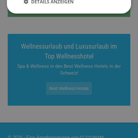
DETAILS ANZEIGEN
Keine Unterkunft verfügbar!
Wellnessurlaub und Luxusurlaub im
Top Wellnesshotel
Spa & Wellness in den Best Wellness Hotels in der
Schweiz!
Best Wellness Hotels
© 2026 - Eine Angebotsgruppe von
IQ TOURISM