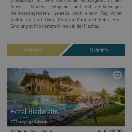
Dips&Drops ist dein sportlicher Rückzugsort in den
Alpen - Modern, entspannt und mit erstklassigen
Wellnessangeboten. Genieße nach einem Tag voller
Action im Loft Gym, Rooftop Pool und Relax Area
Erholung auf höchstem Niveau in der Flachau.
Webseite
Mehr Info
Hotel Riederalm
5771 Leogang • Österreich
4 Sterne Hotel superior
€ 144,00
ab