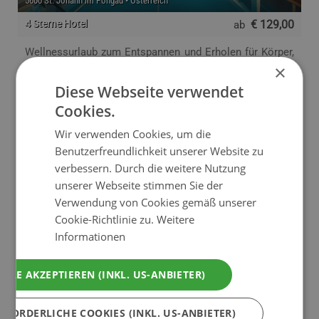
5600 St. Johann im Pongau • Österreich
4 Sterne Hotel
€ 129,00
ab
Wellnessurlaub zum Entspannen und Erholen für Körper,
×
Geist und Seele im Alpine Wellness Hotel Alpendorf in
Salzburg. Das beliebte Wellnesshotel direkt an der
Diese Webseite verwendet
Skipiste.
Cookies.
Wir verwenden Cookies, um die
Benutzerfreundlichkeit unserer Website zu
Webseite
Mehr Info
verbessern. Durch die weitere Nutzung
unserer Webseite stimmen Sie der
Verwendung von Cookies gemäß unserer
Cookie-Richtlinie zu.
Weitere
Informationen
ALLE AKZEPTIEREN (INKL. US-ANBIETER)
Hotel Alpenrose
RFORDERLICHE COOKIES (INKL. US-ANBIETER)