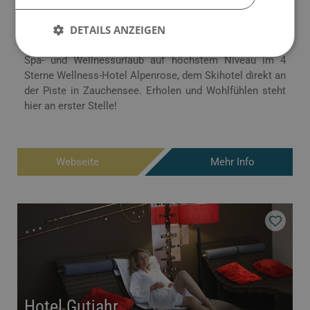
5541 Altenmarkt • Österreich
DETAILS ANZEIGEN
4 Sterne Hotel
€ 99,00
ab
Spa- und Wellnessurlaub auf höchstem Niveau im 4
Sterne Wellness-Hotel Alpenrose, dem Skihotel direkt an
der Piste in Zauchensee. Erholen und Wohlfühlen steht
hier an erster Stelle!
Webseite
Mehr Info
Hotel Gutjahr